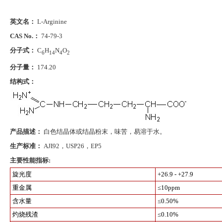
英文名：
L-Arginine
CAS No.：
74-79-3
分子式：
C
H
N
O
6
14
4
2
分子量：
174.20
结构式：
产品描述：
白色结晶体或结晶粉末，味苦，易溶于水。
生产标准：
AJI92，USP26，EP5
主要性能指标:
旋光度
+26.9 - +27.9
重金属
≤10ppm
含水量
≤0.50%
灼烧残渣
≤0.10%