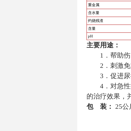
重金属
含水量
灼烧残渣
含量
pH
主要用途：
1．帮助伤
2．刺激免疫
3．促进尿循
4．对急性病
的治疗效果，
包 装：
25