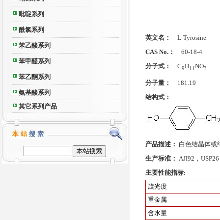
吡啶系列
酰氯系列
英文名：
L-Tyrosine
苯乙酸系列
CAS No.：
60-18-4
苯甲醛系列
分子式：
C
H
NO
9
11
3
苯乙酮系列
分子量：
181.19
氨基酸系列
结构式：
其它系列产品
产品描述：
白色结晶体或
生产标准：
AJI92，USP2
主要性能指标:
旋光度
重金属
含水量