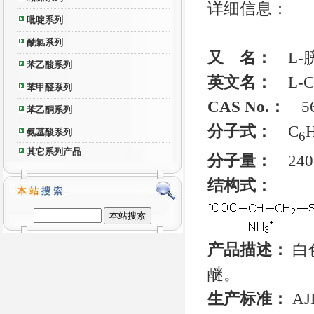
详细信息：
吡啶系列
酰氯系列
又 名：
L-
苯乙酸系列
英文名：
L-Cy
苯甲醛系列
CAS No.：
56
苯乙酮系列
分子式：
C
氨基酸系列
6
其它系列产品
分子量：
240.
结构式：
产品描述：
白
醚。
生产标准：
AJ