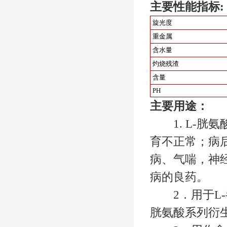
主要性能指标:
旋光度
重金属
含水量
灼烧残渣
含量
PH
主要用途：
1. L-胱
育不正常；病
病、气喘，神
病的良药。
2．用于L-
胱氨酸系列衍