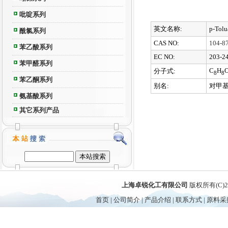
吡啶系列
英文名称:
p-Tolu
酰氯系列
CAS NO:
104-8
苯乙酸系列
EC NO:
203-2
苯甲醛系列
C
H
分子式:
8
8
苯乙酮系列
别名:
对甲
氨基酸系列
其它系列产品
上海卓锐化工有限公司
版权所有(C)
首页
|
公司简介
|
产品介绍
|
联系方式
|
原料采