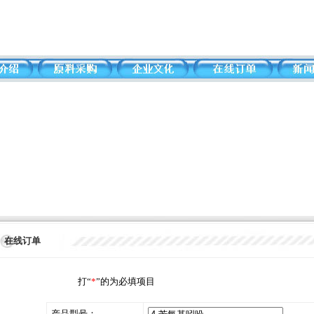
在线订单
打“
*
”的为必填项目
产品型号：