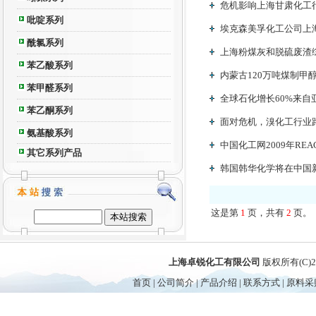
危机影响上海甘肃化工
吡啶系列
埃克森美孚化工公司上
酰氯系列
上海粉煤灰和脱硫废渣
苯乙酸系列
内蒙古120万吨煤制甲
苯甲醛系列
全球石化增长60%来自
苯乙酮系列
面对危机，溴化工行业
氨基酸系列
中国化工网2009年R
其它系列产品
韩国韩华化学将在中国新
这是第
1
页，共有
2
页。
上海卓锐化工有限公司
版权所有(C)
首页
|
公司简介
|
产品介绍
|
联系方式
|
原料采