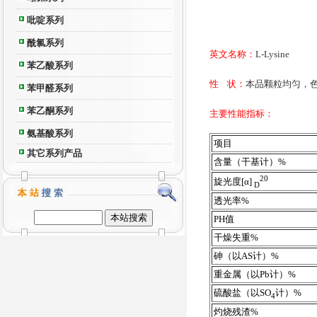
吡啶系列
酰氯系列
英文名称：
L-Lysine
苯乙酸系列
性 状：
本品颗粒均匀，
苯甲醛系列
苯乙酮系列
主要性能指标：
氨基酸系列
项目
其它系列产品
含量（干基计）%
20
旋光度[α]
D
透光率%
PH值
干燥失重%
砷（以AS计）%
重金属（以Pb计）%
硫酸盐（以SO
计）%
4
灼烧残渣%